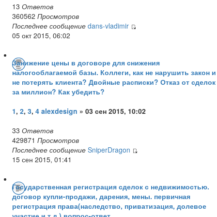
13
Ответов
360562
Просмотров
Последнее сообщение
dans-vladimir
05 окт 2015, 06:02
Занижение цены в договоре для снижения
налогооблагаемой базы. Коллеги, как не нарушить закон и
не потерять клиента? Двойные расписки? Отказ от сделок
за миллион? Как убедить?
1
,
2
,
3
,
4
alexdesign
» 03 сен 2015, 10:02
33
Ответов
429871
Просмотров
Последнее сообщение
SniperDragon
15 сен 2015, 01:41
Государственная регистрация сделок с недвижимостью.
договор купли-продажи, дарения, мены. первичная
регистрация права(наследство, приватизация, долевое
участие и т.д.) вопрос-ответ.....