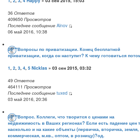
1
,
2
,
3
,
4
Happy
» 03 сен 2015, 15:03
36
Ответов
409650
Просмотров
Последнее сообщение
Alnov
06 май 2016, 10:38
05***Вопросы по приватизации. Конец бесплатной
приватизации, когда он наступит? К чему готовиться пото
1
,
2
,
3
,
4
,
5
Nicklas
» 03 сен 2015, 03:32
49
Ответов
464111
Просмотров
Последнее сообщение
tuxed
03 май 2016, 20:36
03***Вопрос. Коллеги, что творится с ценами на
недвижимость в Ваших регионах? Если есть падение цен 
насколько и на какие объекты (первичка, вторичка, земля,
коммерческая, м.кв., оптом, в розницу)?од.