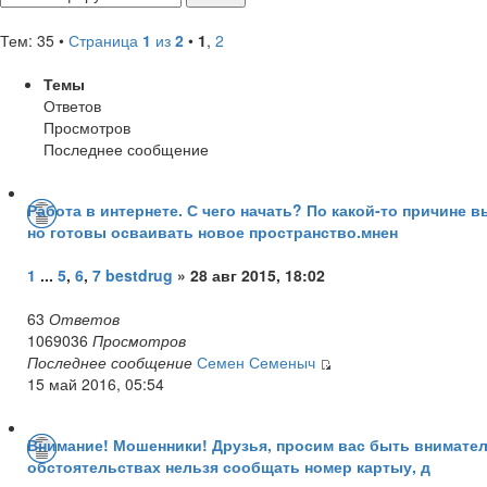
Тем: 35 •
Страница
1
из
2
•
1
,
2
Темы
Ответов
Просмотров
Последнее сообщение
Работа в интернете. С чего начать? По какой-то причине
но готовы осваивать новое пространство.мнен
1
...
5
,
6
,
7
bestdrug
» 28 авг 2015, 18:02
63
Ответов
1069036
Просмотров
Последнее сообщение
Семен Семеныч
15 май 2016, 05:54
Внимание! Мошенники! Друзья, просим вас быть вниматель
обстоятельствах нельзя сообщать номер картыу, д