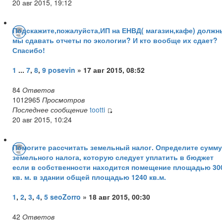
20 авг 2015, 19:12
Подскажите,пожалуйста,ИП на ЕНВД( магазин,кафе) должн
мы сдавать отчеты по экологии? И кто вообще их сдает?
Спасибо!
1
...
7
,
8
,
9
posevin
» 17 авг 2015, 08:52
84
Ответов
1012965
Просмотров
Последнее сообщение
tootti
20 авг 2015, 10:24
Помогите рассчитать земельный налог. Определите сумму
земельного налога, которую следует уплатить в бюджет
если в собственности находится помещение площадью 30
кв. м. в здании общей площадью 1240 кв.м.
1
,
2
,
3
,
4
,
5
seoZorro
» 18 авг 2015, 00:30
42
Ответов