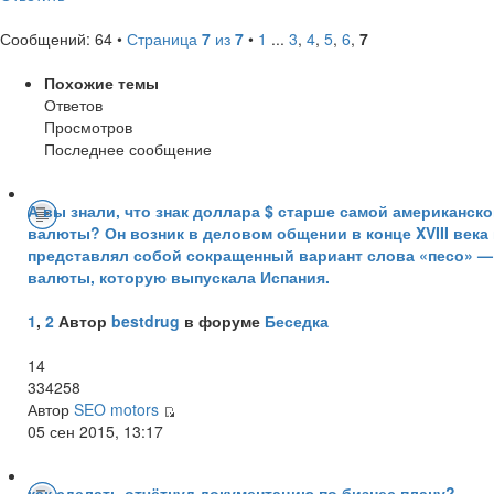
Сообщений: 64 •
Страница
7
из
7
•
1
...
3
,
4
,
5
,
6
,
7
Похожие темы
Ответов
Просмотров
Последнее сообщение
А вы знали, что знак доллара $ старше самой американск
валюты? Он возник в деловом общении в конце XVIII века
представлял собой сокращенный вариант слова «песо» —
валюты, которую выпускала Испания.
1
,
2
Автор
bestdrug
в форуме
Беседка
14
334258
Автор
SEO motors
05 сен 2015, 13:17
как сделать отчётнуд документацию по бизнес плану?