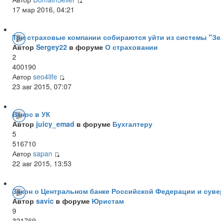
17 мар 2016, 04:21
Три страховые компании собираются уйти из системы "Зе
Автор
Sergey22
в форуме
О страховании
2
400190
Автор
seo4life
23 авг 2015, 07:07
Взнос в УК
Автор
juicy_emad
в форуме
Бухгалтеру
5
516710
Автор
sapan
22 авг 2015, 13:53
Закон о Центральном банке Российской Федерации и суве
Автор
savic
в форуме
Юристам
9
321769