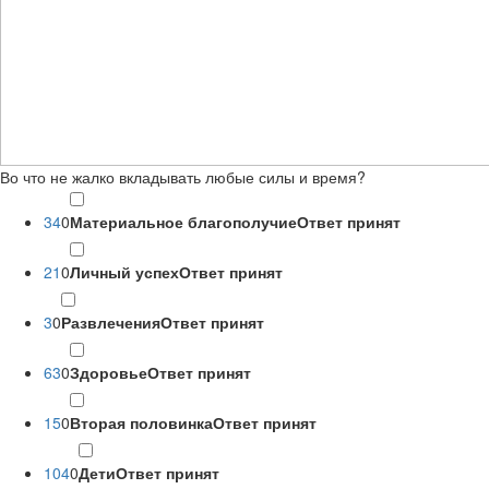
Во что не жалко вкладывать любые силы и время?
34
0
Материальное благополучие
Ответ принят
21
0
Личный успех
Ответ принят
3
0
Развлечения
Ответ принят
63
0
Здоровье
Ответ принят
15
0
Вторая половинка
Ответ принят
104
0
Дети
Ответ принят