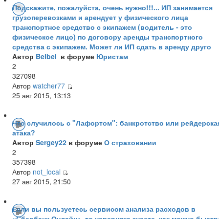
Подскажите, пожалуйста, очень нужно!!!... ИП занимается
грузоперевозками и арендует у физического лица
транспортное средство с экипажем (водитель - это
физическое лицо) по договору аренды транспортного
средства с экипажем. Может ли ИП сдать в аренду друго
Автор
Beibei
в форуме
Юристам
2
327098
Автор
watcher77
25 авг 2015, 13:13
Что случилось с "Лафортом": банкротство или рейдерска
атака?
Автор
Sergey22
в форуме
О страховании
2
357398
Автор
not_local
27 авг 2015, 21:50
Если вы пользуетесь сервисом анализа расходов в
«Сбербанк Онлайн», то наверняка знаете, как можно быстр