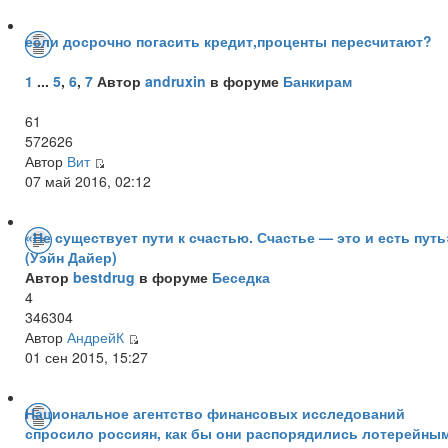
если досрочно погасить кредит,проценты пересчитают?
1
...
5
,
6
,
7
Автор
andruxin
в форуме
Банкирам
61
572626
Автор
Вит
07 май 2016, 02:12
«Не существует пути к счастью. Счастье — это и есть путь
(Уэйн Дайер)
Автор
bestdrug
в форуме
Беседка
4
346304
Автор
АндрейК
01 сен 2015, 15:27
Национальное агентство финансовых исследований
спросило россиян, как бы они распорядились лотерейны