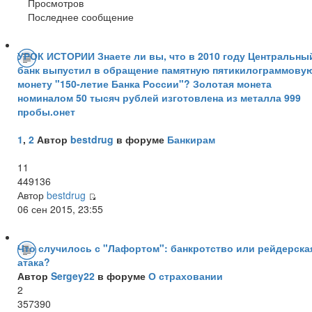
Просмотров
Последнее сообщение
УРОК ИСТОРИИ Знаете ли вы, что в 2010 году Центральны
банк выпустил в обращение памятную пятикилограммову
монету "150-летие Банка России"? Золотая монета
номиналом 50 тысяч рублей изготовлена из металла 999
пробы.онет
1
,
2
Автор
bestdrug
в форуме
Банкирам
11
449136
Автор
bestdrug
06 сен 2015, 23:55
Что случилось с "Лафортом": банкротство или рейдерска
атака?
Автор
Sergey22
в форуме
О страховании
2
357390