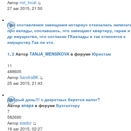
Автор
not_local
27 авг 2015, 21:50
При составлении завещания нотариус отказалась написат
про вклады, сославшись, что завещают квартиру, гараж и
др имущество, что согласно ГКвклады и так относятся к
имуществу.Так ли это.
1
,
2
Автор
TANJA_MENSIKOVA
в форуме
Юристам
11
488605
Автор
SandraBK
25 авг 2015, 21:43
Добрый день!!! с декретных берется налог?
Автор
anapa
в форуме
Бухгалтеру
7
582690
Автор
stasbz
18 авг 2015, 02:27