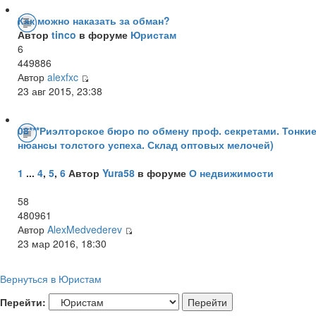
Как можно наказать за обман?
Автор
tinco
в форуме
Юристам
6
449886
Автор
alexfxc
23 авг 2015, 23:38
08***Риэлторское бюро по обмену проф. секретами. Тонки
нюансы толстого успеха. Склад оптовых мелочей)
1
...
4
,
5
,
6
Автор
Yura58
в форуме
О недвижимости
58
480961
Автор
AlexMedvederev
23 мар 2016, 18:30
Вернуться в Юристам
Перейти: