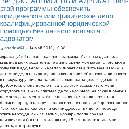
Re: ДИСТАНЦИОННЫЙ АДВОКАТ Цель
этой программы обеспечить
юридическое или физическое лицо
квалифицированной юридической
помощью без личного контакта с
адвокатом.
shadow64
» 14 май 2016, 19:32
здравствуйте! на вас последняя надежда, 7 лет назад сгорела
квартира моих родителей, там же сгорела моя мама, с того дня я
живу как в аду, через 2 недели умирает отец, жить мне и моим 3
детям негде, квартира муниц, я всостоянии обморока ходила вжек
в прокуратуру писала жалобы в администрацию, везде меня
футболили, очень тяжело писать об этом всем,в итоге меня
отфутболили, а жить сдетьми где то надо было, на ссуду в банке я
не могла даже мечтать з/п не позволяла, я взяла в долг под
большие проц, квартиру востановила полностью,я боролась за нее
7 лет сейчас не хватает ни сил низдоровья ни денег, помощи
ждать неоткуда, сын ст, запил , удочери после пожара
неизлечимая болезнь, а младшему 15 лет, помогите что мне
делать, это крик души