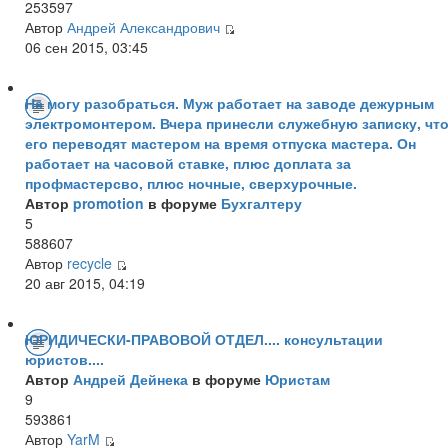
253597
Автор
Андрей Александрович
06 сен 2015, 03:45
Не могу разобраться. Муж работает на заводе дежурным
электромонтером. Вчера принесли служебную записку, чт
его переводят мастером на время отпуска мастера. Он
работает на часовой ставке, плюс доплата за
профмастерсво, плюс ночные, сверхурочные.
Автор
promotion
в форуме
Бухгалтеру
5
588607
Автор
recycle
20 авг 2015, 04:19
ЮРИДИЧЕСКИ-ПРАВОВОЙ ОТДЕЛ.... консультации
юристов....
Автор
Андрей Дейнека
в форуме
Юристам
9
593861
Автор
YarM