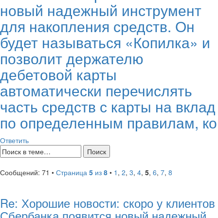
новый надежный инструмент
для накопления средств. Он
будет называться «Копилка» и
позволит держателю
дебетовой карты
автоматически перечислять
часть средств с карты на вклад
по определенным правилам, ко
Ответить
Сообщений: 71 •
Страница
5
из
8
•
1
,
2
,
3
,
4
,
5
,
6
,
7
,
8
Re: Хорошие новости: скоро у клиентов
Сбербанка появится новый надежный