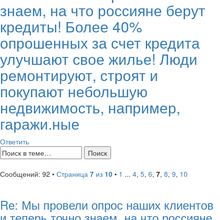
знаем, на что россияне берут
кредиты! Более 40%
опрошенных за счет кредита
улучшают свое жилье! Люди
ремонтируют, строят и
покупают небольшую
недвижимость, например,
гаражи.ные
Ответить
Сообщений: 92 •
Страница
7
из
10
•
1
...
4
,
5
,
6
,
7
,
8
,
9
,
10
Re: Мы провели опрос наших клиентов
и теперь точно знаем, на что россияне