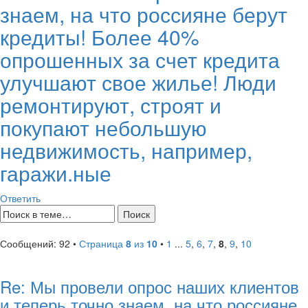
знаем, на что россияне берут
кредиты! Более 40%
опрошенных за счет кредита
улучшают свое жилье! Люди
ремонтируют, строят и
покупают небольшую
недвижимость, например,
гаражи.ные
Ответить
Сообщений: 92 •
Страница
8
из
10
•
1
...
5
,
6
,
7
,
8
,
9
,
10
Re: Мы провели опрос наших клиентов
и теперь точно знаем, на что россияне