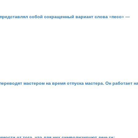
 и представлял собой сокращенный вариант слова «песо» —
переводят мастером на время отпуска мастера. Он работает н
имости от того, что для них символизируют деньги: