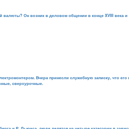
ой валюты? Он возник в деловом общении в конце XVIII века
лектромонтером. Вчера принесли служебную записку, что его 
очные, сверхурочные.
берга и Р. Льюиса, люди делятся на четыре категории в завис