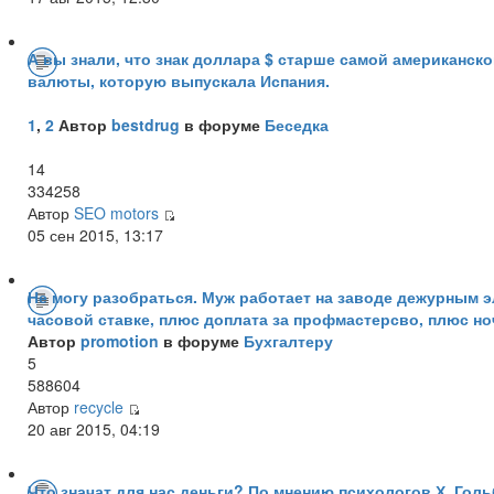
А вы знали, что знак доллара $ старше самой американск
валюты, которую выпускала Испания.
1
,
2
Автор
bestdrug
в форуме
Беседка
14
334258
Автор
SEO motors
05 сен 2015, 13:17
Не могу разобраться. Муж работает на заводе дежурным э
часовой ставке, плюс доплата за профмастерсво, плюс н
Автор
promotion
в форуме
Бухгалтеру
5
588604
Автор
recycle
20 авг 2015, 04:19
Что значат для нас деньги? По мнению психологов Х. Голь