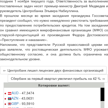
позднее 1 ноября текущего года. Ответственность за выполнение
поставленных задач несет премьер-министр Дмитрий Медведев и
руководитель Центробанка Эльвира Набиуллина.
В прошлом месяце во время заседания президиума Госсовета
президент сообщил, что нужно немедленно ужесточить требования
по предоставлению потребительских кредитов. На том заседании
он сравнил имеющиеся микрофинансовые организации (МФО) со
старухой-процентщицей из произведения Федора Достоевского
«Преступление и наказание».
Напомним, что представители Русской православной церкви не
раз заявляли, что ростовщическая деятельность МФО угрожает
общественному согласию, и она должна быть ограничена на
законодательном уровне.
← Центробанк лишил лицензии двух финансовых организаций
Сбербанк за первый квартал увеличил прибыль на 42 % →
Котировки валют:
AUD
- 47,3474
AZN
- 43,0631
GBP
- 93,5910