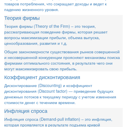
товаров потребления, что сокращает доходы и ведет к
TMT
- 19,2216
падению жизненного уровня.
UZS
- 22,4440
Теория фирмы
UAH
- 25,4880
CZK
- 27,2589
Теория фирмы (Theory of the Firm) – это теория,
SEK
- 79,0141
рассматривающая поведение фирмы, которая решает
CHF
- 66,8010
вопросы максимизации прибыли, объема выпуска,
ZAR
- 42,9768
ценообразования, развития и т.д.
KRW
- 55,4245
Общие закономерности существования рынков совершенной
JPY
- 59,6981
и несовершенной конкуренции проясняют механизмы поиска
фирмами оптимального состояния, в результате чего они
могут максимизировать свою прибыль.
Коэффициент дисконтирования
Дисконтирование (Discounting) и коэффициент
дисконтирования (Discount factor) — приведение будущих
денежных потоков к текущему периоду с учетом изменения
стоимости денег с течением времени.
Инфляция спроса
Инфляция спроса (Demand-pull inflation) – это инфляция,
которая проявляется в результате подъема кривой