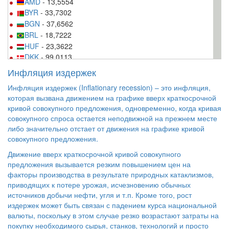
AMD
- 13,5554
BYR
- 33,7302
BGN
- 37,6562
BRL
- 18,7222
HUF
- 23,3622
DKK
- 99,0113
USD
- 64,9306
Инфляция издержек
EUR
- 73,6248
Инфляция издержек (Inflationary recession) – это инфляция,
INR
- 97,2415
которая вызвана движением на графике вверх краткосрочной
KZT
- 19,7375
кривой совокупного предложения, одновременно, когда кривая
CAD
- 50,4472
совокупного спроса остается неподвижной на прежнем месте
KGS
- 94,3210
либо значительно отстает от движения на графике кривой
CNY
- 99,5792
совокупного предложения.
MDL
- 33,0436
Движение вверх краткосрочной кривой совокупного
NOK
- 79,4793
предложения вызывается резким повышением цен на
PLN
- 16,7446
факторы производства в результате природных катаклизмов,
RON
- 16,3809
приводящих к потере урожая, исчезновению обычных
XDR
- 91,7443
источников добычи нефти, угля и т.п. Кроме того, рост
издержек может быть связан с падением курса национальной
SGD
- 47,3669
валюты, поскольку в этом случае резко возрастают затраты на
TJS
- 82,5039
покупку необходимого сырья, станков, технологий и просто
TRY
- 21,9345