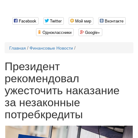
Tog
nav
Facebook
Twitter
Мой мир
Вконтакте
Одноклассники
Google+
Главная
/
Финансовые Новости
/
Президент
рекомендовал
ужесточить наказание
за незаконные
потребкредиты